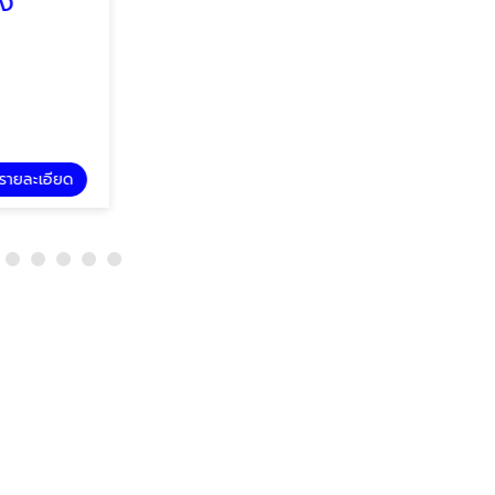
ง
ขายส่งเหล็กเอชบีม
navasiam
รายละเอียด
ดูรายละเอียด
เหล็กเอชบีม