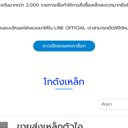
่างกันมากกว่า 2,000 รายการเพื่อทำให้การสั่งซื้อเหล็กสะดวกมากยิ่งข
นงานแบบไหนแค่ส่งแบบมาให้ใน LINE OFFICIAL เราสามารถตัดให้ได้ห
ดาวน์โหลดแคตตาล็อก
โกดังเหล็ก
ขายส่งเหล็กตัวไอ