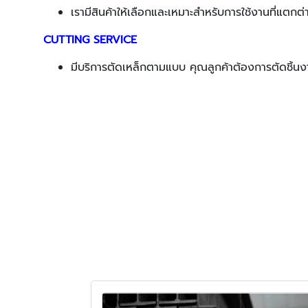
เรามีสินค้าให้เลือกและเหมาะสำหรับการใช้งานที่แตกต
CUTTING SERVICE
มีบริการตัดเหล็กตามแบบ คุณลูกค้าต้องการตัดชิ้