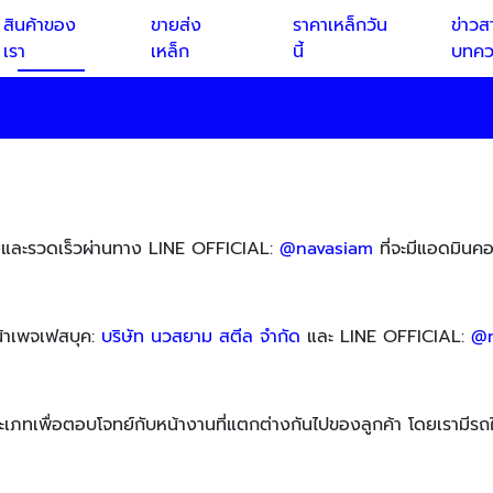
สินค้าของ
ขายส่ง
ราคาเหล็กวัน
ข่าวส
เรา
เหล็ก
นี้
บทคว
ายและรวดเร็วผ่านทาง LINE OFFICIAL:
@navasiam
ที่จะมีแอดมินค
น้าเพจเฟสบุค:
บริษัท นวสยาม สตีล จำกัด
และ LINE OFFICIAL:
@n
ทเพื่อตอบโจทย์กับหน้างานที่แตกต่างกันไปของลูกค้า โดยเรามีรถให